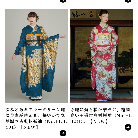
深みのあるブルーグリーン地
赤地に菊と松が華やぐ、格調
に金彩が映える、華やかで気
高い王道古典柄振袖〈No.FL
品漂う古典柄振袖〈No.FL-E
-E315〉【NEW】
401〉【NEW】