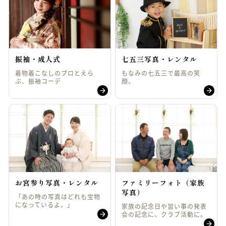
振袖・成人式
七五三写真・レンタル
着物着こなしのプロとえら
もなみの七五三で最高の笑
ぶ、振袖コーデ
顔。
お宮参り写真・レンタル
ファミリーフォト（家族
写真）
「あの時の写真はどれも宝物
になっているよ。」
家族の記念日や習い事の発表
会の記念に、クラブ活動に。