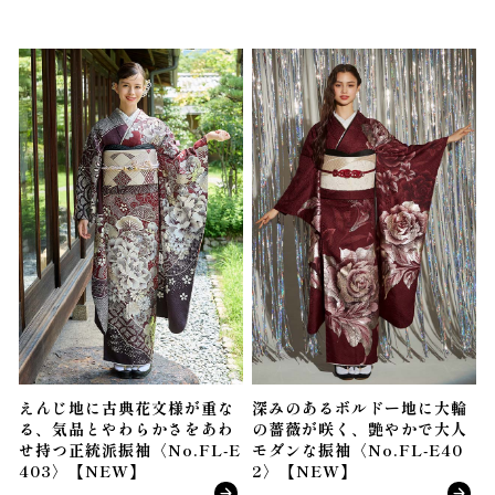
えんじ地に古典花文様が重な
深みのあるボルドー地に大輪
る、気品とやわらかさをあわ
の薔薇が咲く、艶やかで大人
せ持つ正統派振袖〈No.FL-E
モダンな振袖〈No.FL-E40
403〉【NEW】
2〉【NEW】