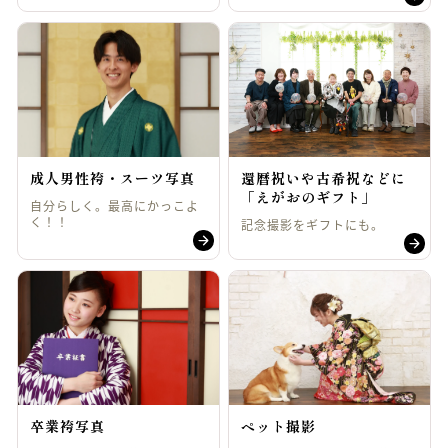
成人男性袴・スーツ写真
還暦祝いや古希祝などに
「えがおのギフト」
自分らしく。最高にかっこよ
く！！
記念撮影をギフトにも。
卒業袴写真
ペット撮影