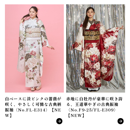
白ベースに淡ピンクの薔薇が
赤地に白牡丹が豪華に咲き誇
咲く、やさしく可憐な古典柄
る、王道華やぎの古典振袖
振袖〈No.FL-E314〉【NE
〈No.F9-25/FL-E309〉
W】
【NEW】