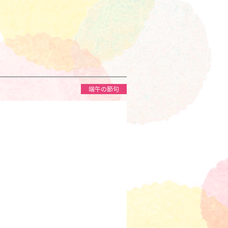
♪
端午の節句