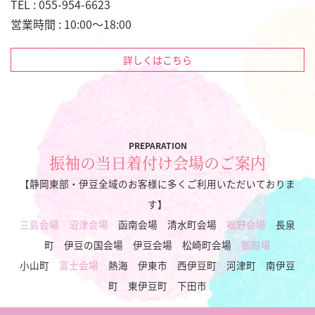
TEL : 055-954-6623
営業時間 : 10:00～18:00
詳しくはこちら
PREPARATION
振袖の当日着付け会場のご案内
【静岡東部・伊豆全域のお客様に多くご利用いただいておりま
す】
三島会場
沼津会場
函南会場 清水町会場
裾野会場
長泉
町 伊豆の国会場 伊豆会場 松崎町会場
御殿場
小山町
富士会場
熱海 伊東市 西伊豆町 河津町 南伊豆
町 東伊豆町 下田市