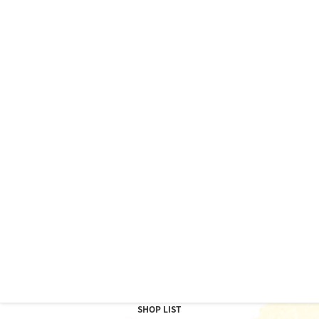
CATALOG
＼カタログプレゼント♪／
振袖やフォトスタジオの最新カタログをお届けします。
カタログをもらう
お電話でのカタログ申込み、スタジオを見学してみたい方
は
もなみの各店舗
まで
SHOP LIST