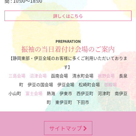
間 : 10:00～18:00
詳しくはこちら
PREPARATION
振袖の当日着付け会場のご案内
【静岡東部・伊豆全域のお客様に多くご利用いただいておりま
す】
三島会場
沼津会場
函南会場 清水町会場
裾野会場
長泉
町 伊豆の国会場 伊豆会場 松崎町会場
御殿場
小山町
富士会場
熱海 伊東市 西伊豆町 河津町 南伊豆
町 東伊豆町 下田市
サイトマップ