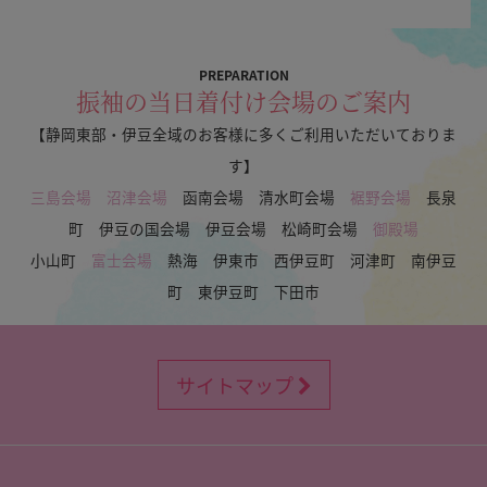
PREPARATION
振袖の当日着付け会場のご案内
【静岡東部・伊豆全域のお客様に多くご利用いただいておりま
す】
三島会場
沼津会場
函南会場 清水町会場
裾野会場
長泉
町 伊豆の国会場 伊豆会場 松崎町会場
御殿場
小山町
富士会場
熱海 伊東市 西伊豆町 河津町 南伊豆
町 東伊豆町 下田市
サイトマップ