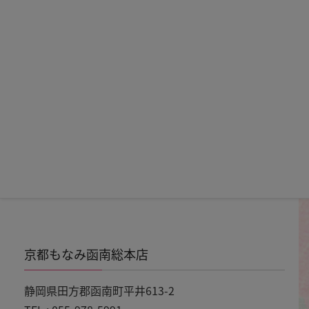
カタログをもらう
お電話でのカタログ申込み、スタジオを見学してみたい方
は
もなみの各店舗
まで
SHOP LIST
店舗案内
京都もなみ函南総本店
静岡県田方郡函南町平井613-2