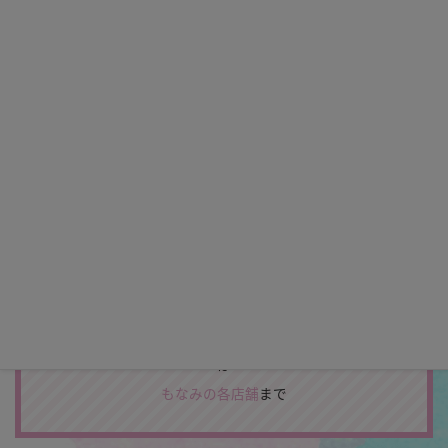
CATALOG
＼カタログプレゼント♪／
振袖やフォトスタジオの最新カタログをお届けします。
カタログをもらう
お電話でのカタログ申込み、スタジオを見学してみたい方
は
もなみの各店舗
まで