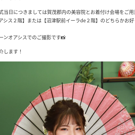
式当日につきましては賀茂郡内の美容院とお着付け会場をご用
アシス２階】または【沼津駅前イーラde２階】のどちらかお好
ーンオアシスでのご撮影です📸
介します！