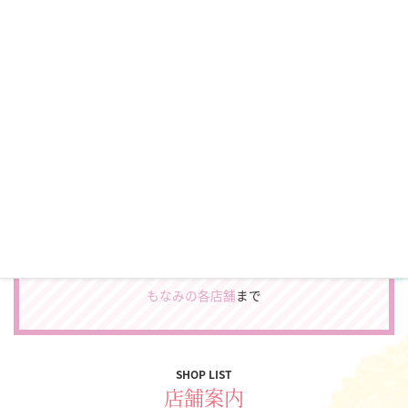
CATALOG
＼カタログプレゼント♪／
振袖やフォトスタジオの最新カタログをお届けします。
カタログをもらう
お電話でのカタログ申込み、スタジオを見学してみたい方
は
もなみの各店舗
まで
SHOP LIST
店舗案内