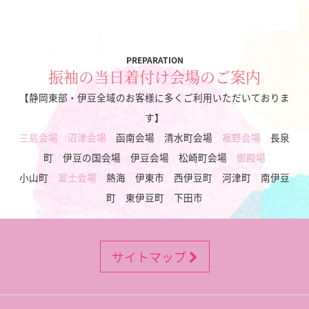
PREPARATION
振袖の当日着付け会場のご案内
【静岡東部・伊豆全域のお客様に多くご利用いただいておりま
す】
三島会場
沼津会場
函南会場 清水町会場
裾野会場
長泉
町 伊豆の国会場 伊豆会場 松崎町会場
御殿場
小山町
富士会場
熱海 伊東市 西伊豆町 河津町 南伊豆
町 東伊豆町 下田市
サイトマップ