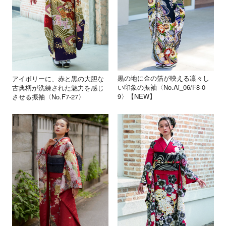
黒の地に金の箔が映える凛々し
アイボリーに、赤と黒の大胆な
い印象の振袖〈No.Ai_06/F8-0
古典柄が洗練された魅力を感じ
9〉【NEW】
させる振袖〈No.F7-27〉