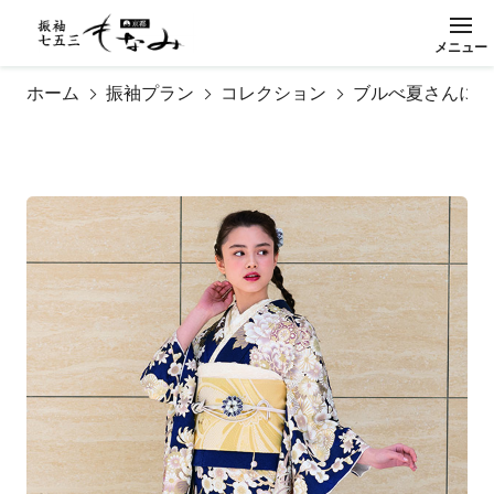
メ
ニ
ュ
ー
閉
じ
る
ホーム
振袖プラン
コレクション
ブルべ夏さんに似