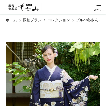
メ
ニ
ュ
ー
閉
じ
る
ホーム
振袖プラン
コレクション
ブルべ冬さんに似