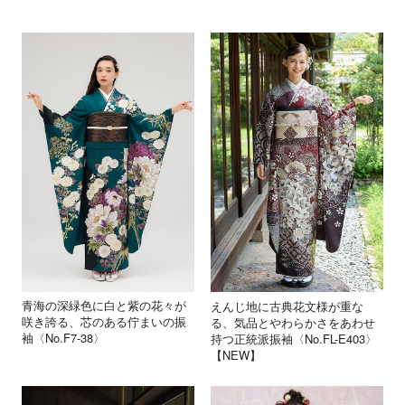
青海の深緑色に白と紫の花々が
えんじ地に古典花文様が重な
咲き誇る、芯のある佇まいの振
る、気品とやわらかさをあわせ
袖〈No.F7-38〉
持つ正統派振袖〈No.FL-E403〉
【NEW】