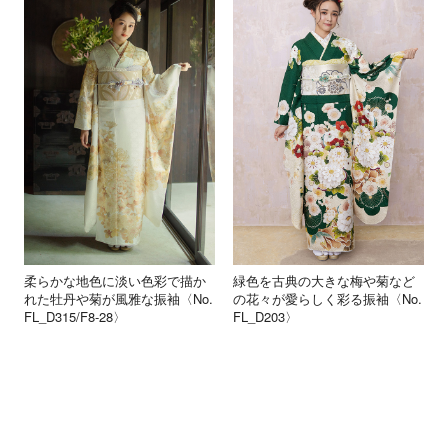
柔らかな地色に淡い色彩で描か
緑色を古典の大きな梅や菊など
れた牡丹や菊が風雅な振袖〈No.
の花々が愛らしく彩る振袖〈No.
FL_D315/F8-28〉
FL_D203〉