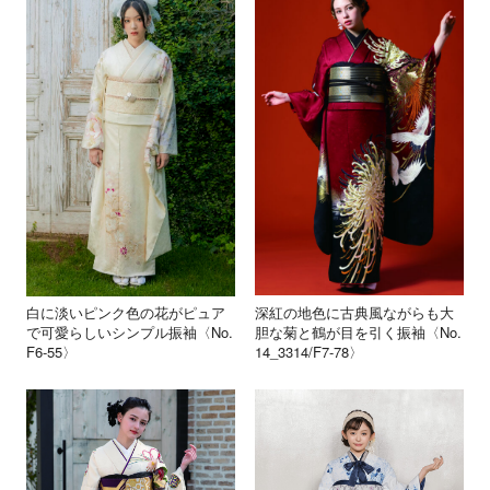
深紅の地色に古典風ながらも大
白に淡いピンク色の花がピュア
胆な菊と鶴が目を引く振袖〈No.
で可愛らしいシンプル振袖〈No.
14_3314/F7-78〉
F6-55〉