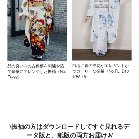
白地に青の洋花がエレガントか
品の良い白の古典柄を刺繍や箔
つガーリーな振袖〈No.FL_D10
で豪華にアレンジした振袖〈No.
1/F8-16〉
F6-92〉
\振袖の方はダウンロードしてすぐ見れるデ
ータ版と、紙版の両方お届け♪/