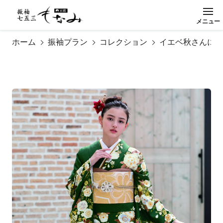
メ
ニ
ュ
ー
閉
じ
る
ホーム
振袖プラン
コレクション
イエベ秋さんに似