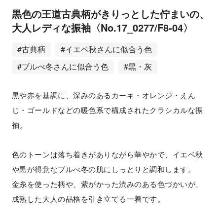
黒色の王道古典柄がきりっとした佇まいの、
大人レディな振袖〈No.17_0277/F8-04〉
#古典柄
#イエベ秋さんに似合う色
#ブルべ冬さんに似合う色
#黒・灰
黒や赤を基調に、深みのあるカーキ・オレンジ・えん
じ・ゴールドなどの暖色系で構成されたクラシカルな振
袖。
色のトーンは落ち着きがありながら華やかで、イエベ秋
や黒が得意なブルべ冬の肌にしっとりと調和します。
金糸を使った柄や、紫がかった渋みのある色づかいが、
成熟した大人の品格を引き立てる一着です。