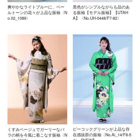
爽やかなライトブルーに、ペー
黒色がシンプルながらも品のあ
ルトーンの花々が上品な振袖〈N
る振袖【モデル振袖】【UTAH
o.02_1089〉
A】〈No.UH-0448/F7-82〉
ピーコックグリーンが上品な存
くすみベージュでガーリーなバ
在感抜群の振袖〈No.Ai_14/F8-5
ラの柄を今風に着こなす振袖〈N