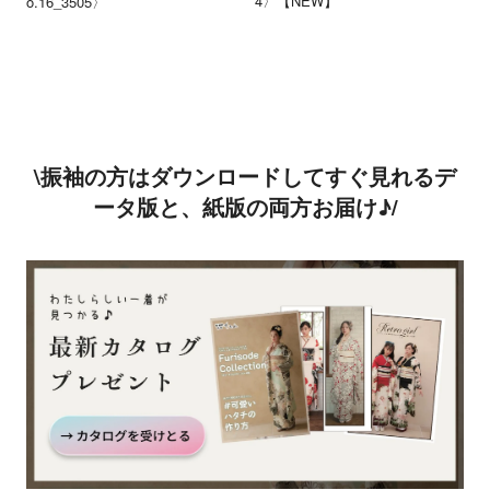
4〉【NEW】
o.16_3505〉
\振袖の方はダウンロードしてすぐ見れるデ
ータ版と、紙版の両方お届け♪/