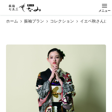
メ
ニ
ュ
ー
閉
じ
る
ホーム
振袖プラン
コレクション
イエベ秋さんに似