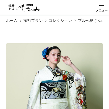
メ
ニ
ュ
ー
閉
じ
る
ホーム
振袖プラン
コレクション
ブルべ夏さんに似