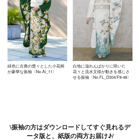
緑色に古典の楚々とした小花柄
白地に溢れんばかりに咲いた
が豪華な振袖〈No.Ai_11〉
花々と流水文様が動きを感じさ
せる振袖〈No.FL_D304/F8-48〉
\振袖の方はダウンロードしてすぐ見れるデ
ータ版と、紙版の両方お届け♪/