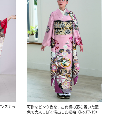
アンスカラ
可憐なピンク色を、古典柄の落ち着いた配
〉
色で大人っぽく演出した振袖〈No.F7-19〉