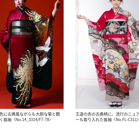
色に古典風ながらも大胆な菊と鶴
王道の赤の古典柄に、流行のニュ
袖〈No.14_3314/F7-78〉
ーも取り入れた振袖〈No.FL-C311