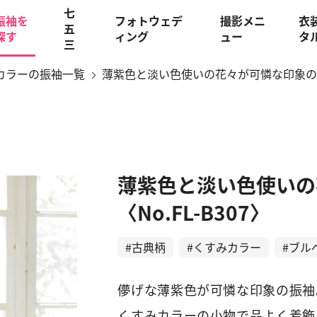
七
振袖を
フォトウェデ
撮影メニ
衣
五
探す
ィング
ュー
タ
三
カラーの振袖一覧
薄紫色と淡い色使いの花々が可憐な印象の振袖〈
薄紫色と淡い色使いの
〈No.FL-B307〉
#古典柄
#くすみカラー
#ブル
儚げな薄紫色が可憐な印象の振袖
くすみカラーの小物で品よく着飾