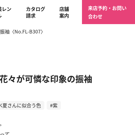
来店予約・お問い
装レン
カタログ
店舗
ル
請求
案内
合わせ
No.FL-B307〉
花々が可憐な印象の振袖
べ夏さんに似合う色
#紫
。
って。