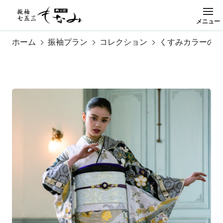
メ
ニ
ュ
ー
閉
じ
る
ホーム
振袖プラン
コレクション
くすみカラーの振