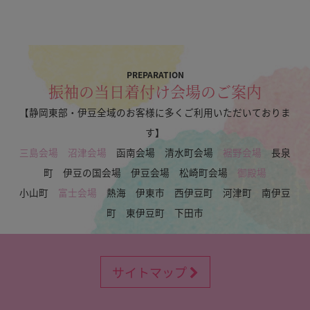
PREPARATION
振袖の当日着付け会場のご案内
【静岡東部・伊豆全域のお客様に多くご利用いただいておりま
す】
三島会場
沼津会場
函南会場 清水町会場
裾野会場
長泉
町 伊豆の国会場 伊豆会場 松崎町会場
御殿場
小山町
富士会場
熱海 伊東市 西伊豆町 河津町 南伊豆
町 東伊豆町 下田市
サイトマップ