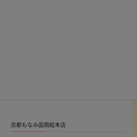
振袖やフォトスタジオの最新カタログをお届けします。
カタログをもらう
お電話でのカタログ申込み、スタジオを見学してみたい方
は
もなみの各店舗
まで
SHOP LIST
店舗案内
京都もなみ函南総本店