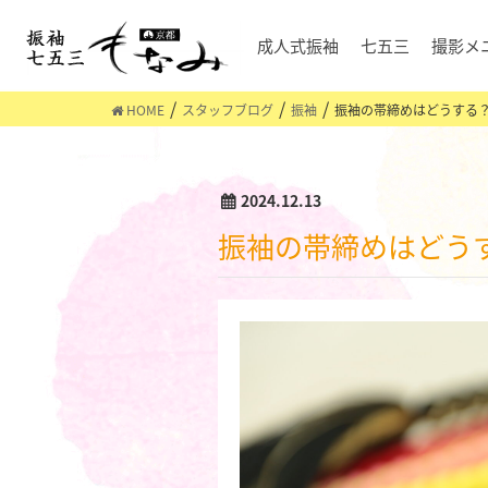
成人式振袖
七五三
撮影メ
HOME
スタッフブログ
振袖
振袖の帯締めはどうする
2024.12.13
振袖の帯締めはど