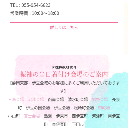
TEL : 055-954-6623
営業時間 : 10:00～18:00
詳しくはこちら
PREPARATION
振袖の当日着付け会場のご案内
【静岡東部・伊豆全域のお客様に多くご利用いただいておりま
す】
三島会場
沼津会場
函南会場 清水町会場
裾野会場
長泉
町 伊豆の国会場 伊豆会場 松崎町会場
御殿場
小山町
富士会場
熱海 伊東市 西伊豆町 河津町 南伊豆
町 東伊豆町 下田市