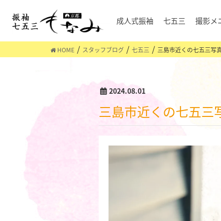
成人式振袖
七五三
撮影メ
HOME
スタッフブログ
七五三
三島市近くの七五三写
2024.08.01
三島市近くの七五