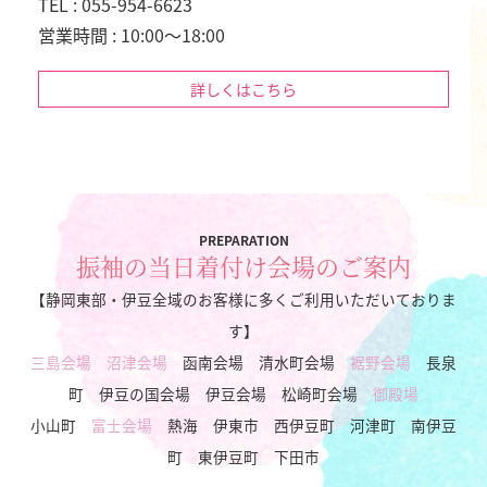
TEL : 055-954-6623
営業時間 : 10:00～18:00
詳しくはこちら
PREPARATION
振袖の当日着付け会場のご案内
【静岡東部・伊豆全域のお客様に多くご利用いただいておりま
す】
三島会場
沼津会場
函南会場 清水町会場
裾野会場
長泉
町 伊豆の国会場 伊豆会場 松崎町会場
御殿場
小山町
富士会場
熱海 伊東市 西伊豆町 河津町 南伊豆
町 東伊豆町 下田市