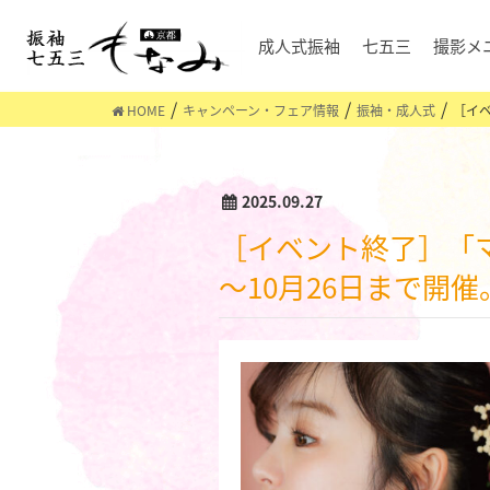
成人式振袖
七五三
撮影メ
HOME
キャンペーン・フェア情報
振袖・成人式
［イベ
2025.09.27
［イベント終了］「ママ振袖・姉ふりコーディネート相談会」を2025年9月29日
～10月26日まで開