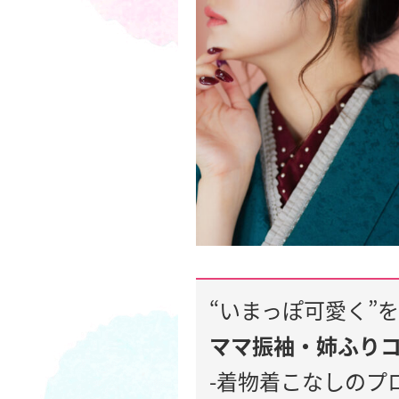
“
いまっぽ可愛く
”
を
ママ振袖・姉ふり
-着物着こなしのプ