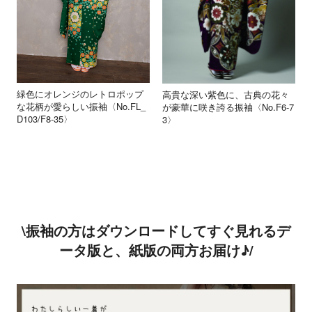
緑色にオレンジのレトロポップ
高貴な深い紫色に、古典の花々
な花柄が愛らしい振袖〈No.FL_
が豪華に咲き誇る振袖〈No.F6-7
D103/F8-35〉
3〉
\振袖の方はダウンロードしてすぐ見れるデ
ータ版と、紙版の両方お届け♪/