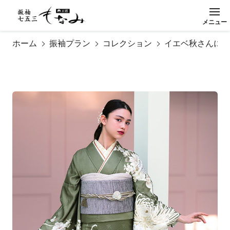
メ
ニ
ュ
ー
閉
じ
る
ホーム
振袖プラン
コレクション
イエベ秋さんに似