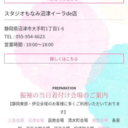
スタジオもなみ沼津イーラde店
静岡県沼津市大手町1丁目1-6
TEL : 055-954-6623
営業時間 : 10:00～18:00
詳しくはこちら
PREPARATION
振袖の当日着付け会場のご案内
【静岡東部・伊豆全域のお客様に多くご利用いただいておりま
す】
三島会場
沼津会場
函南会場 清水町会場
裾野会場
長泉