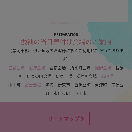
PREPARATION
振袖の当日着付け会場のご案内
【静岡東部・伊豆全域のお客様に多くご利用いただいておりま
す】
三島会場
沼津会場
函南会場 清水町会場
裾野会場
長泉
町 伊豆の国会場 伊豆会場 松崎町会場
御殿場
小山町
富士会場
熱海 伊東市 西伊豆町 河津町 南伊豆
町 東伊豆町 下田市
サイトマップ