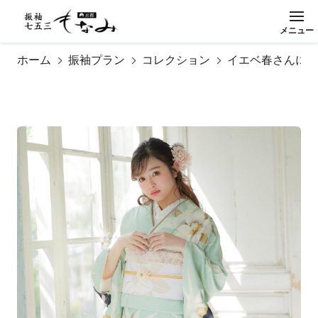
メ
ニ
ュ
ー
閉
じ
る
ホーム
振袖プラン
コレクション
イエベ春さんに似