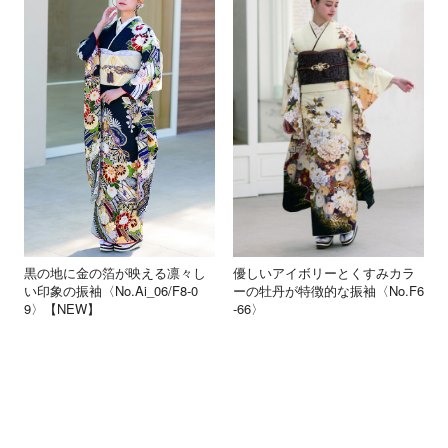
黒の地に金の箔が映える凛々し
優しいアイボリーとくすみカラ
い印象の振袖〈No.Ai_06/F8-0
ーの牡丹が特徴的な振袖〈No.F6
9〉【NEW】
-66〉