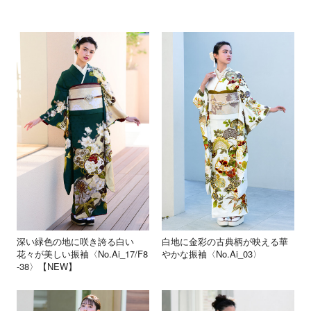
深い緑色の地に咲き誇る白い
白地に金彩の古典柄が映える華
花々が美しい振袖〈No.Ai_17/F8
やかな振袖〈No.Ai_03〉
-38〉【NEW】