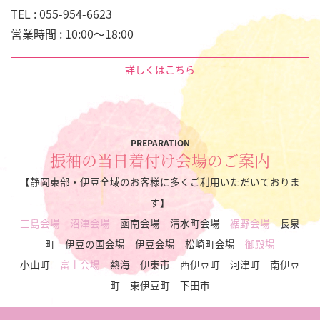
TEL : 055-954-6623
営業時間 : 10:00～18:00
詳しくはこちら
PREPARATION
振袖の当日着付け会場のご案内
【静岡東部・伊豆全域のお客様に多くご利用いただいておりま
す】
三島会場
沼津会場
函南会場 清水町会場
裾野会場
長泉
町 伊豆の国会場 伊豆会場 松崎町会場
御殿場
小山町
富士会場
熱海 伊東市 西伊豆町 河津町 南伊豆
町 東伊豆町 下田市