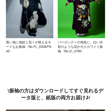
黒い地に地紋と花々が映えるモ
バーガンディの地色に、白い水
ードなお振袖〈No.FL_D308/F8-
彩のような花が大人カワイイ振
45〉
袖〈No.21_0785〉
\振袖の方はダウンロードしてすぐ見れるデ
ータ版と、紙版の両方お届け♪/