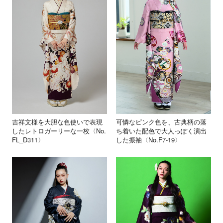
吉祥文様を大胆な色使いで表現
可憐なピンク色を、古典柄の落
したレトロガーリーな一枚〈No.
ち着いた配色で大人っぽく演出
FL_D311〉
した振袖〈No.F7-19〉