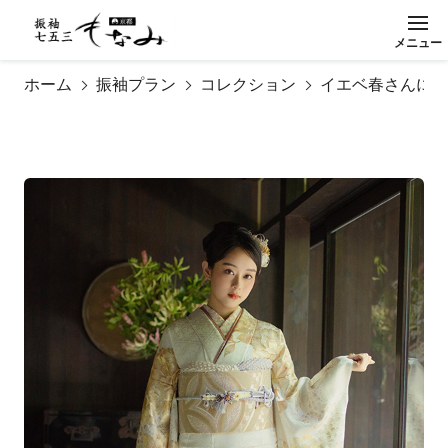
メ
ニ
ュ
ー
閉
じ
る
ホーム
振袖プラン
コレクション
イエベ春さんに似